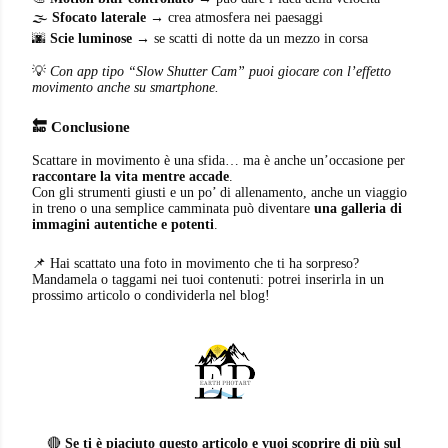
🌫️
Sfocato laterale
→ crea atmosfera nei paesaggi
🌆
Scie luminose
→ se scatti di notte da un mezzo in corsa
💡
Con app tipo “Slow Shutter Cam” puoi giocare con l’effetto
movimento anche su smartphone.
🔚 Conclusione
Scattare in movimento è una sfida… ma è anche un’occasione per
raccontare la vita mentre accade
.
Con gli strumenti giusti e un po’ di allenamento, anche un viaggio
in treno o una semplice camminata può diventare
una galleria di
immagini autentiche e potenti
.
📌 Hai scattato una foto in movimento che ti ha sorpreso?
Mandamela o taggami nei tuoi contenuti: potrei inserirla in un
prossimo articolo o condividerla nel blog!
🔴
Se ti è piaciuto questo articolo e vuoi scoprire di più sul