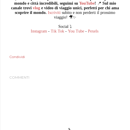
mondo e città incredibili, seguimi su
YouTube
!
📍
Sul mio
canale trovi
vlog
e video di viaggio unici, perfetti per chi ama
scoprire il mondo.
Iscriviti
subito e non perderti il prossimo
viaggio! 🎥✨
Social ⤵️
Instagram
-
Tik Tok
-
You Tube
-
Pexels
Condividi
COMMENTI