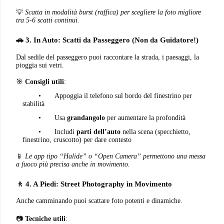
💡
Scatta in modalità burst (raffica) per scegliere la foto migliore
tra 5-6 scatti continui.
🚗 3. In Auto: Scatti da Passeggero (Non da Guidatore!)
Dal sedile del passeggero puoi raccontare la strada, i paesaggi, la
pioggia sui vetri.
🎯
Consigli utili
:
•
Appoggia il telefono sul bordo del finestrino per
stabilità
•
Usa
grandangolo
per aumentare la profondità
•
Includi
parti dell’auto
nella scena (specchietto,
finestrino, cruscotto) per dare contesto
📱
Le app tipo “Halide” o “Open Camera” permettono una messa
a fuoco più precisa anche in movimento.
🚶 4. A Piedi: Street Photography in Movimento
Anche camminando puoi scattare foto potenti e dinamiche.
📷
Tecniche utili
: