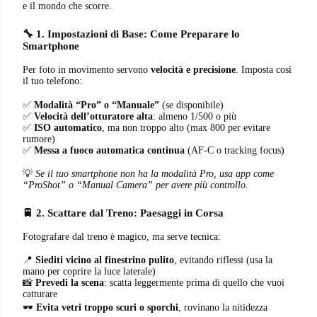
e il mondo che scorre.
🔧 1. Impostazioni di Base: Come Preparare lo
Smartphone
Per foto in movimento servono
velocità e precisione
. Imposta così
il tuo telefono:
✅
Modalità “Pro” o “Manuale”
(se disponibile)
✅
Velocità dell’otturatore alta
: almeno 1/500 o più
✅
ISO automatico
, ma non troppo alto (max 800 per evitare
rumore)
✅
Messa a fuoco automatica continua
(AF-C o tracking focus)
💡
Se il tuo smartphone non ha la modalità Pro, usa app come
“ProShot” o “Manual Camera” per avere più controllo.
🚆 2. Scattare dal Treno: Paesaggi in Corsa
Fotografare dal treno è magico, ma serve tecnica:
📍
Siediti vicino al finestrino pulito
, evitando riflessi (usa la
mano per coprire la luce laterale)
📸
Prevedi la scena
: scatta leggermente prima di quello che vuoi
catturare
🕶️
Evita vetri troppo scuri o sporchi
, rovinano la nitidezza