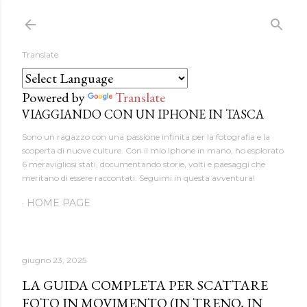
Passa ai contenuti principali
Translate
Powered by
Translate
VIAGGIANDO CON UN IPHONE IN TASCA
Sono un ragazzo con una passione infinita per la fotografia e la
scoperta di nuove culture. Con il mio Iphone in mano, ho esplorato
6 meravigliosi stati, documentando storie, volti e paesaggi che
meritano di essere raccontati. Seguimi in questa avventura!
HOME PAGE
giugno 23, 2025
LA GUIDA COMPLETA PER SCATTARE
FOTO IN MOVIMENTO (IN TRENO, IN