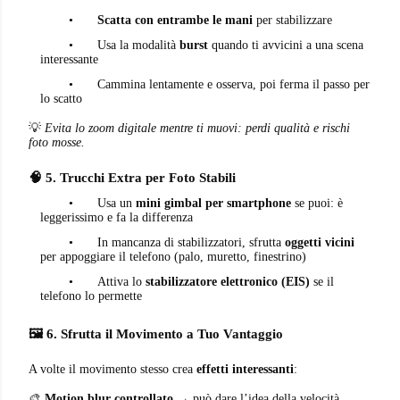
•
Scatta con entrambe le mani
per stabilizzare
•
Usa la modalità
burst
quando ti avvicini a una scena
interessante
•
Cammina lentamente e osserva, poi ferma il passo per
lo scatto
💡
Evita lo zoom digitale mentre ti muovi: perdi qualità e rischi
foto mosse.
🧠 5. Trucchi Extra per Foto Stabili
•
Usa un
mini gimbal per smartphone
se puoi: è
leggerissimo e fa la differenza
•
In mancanza di stabilizzatori, sfrutta
oggetti vicini
per appoggiare il telefono (palo, muretto, finestrino)
•
Attiva lo
stabilizzatore elettronico (EIS)
se il
telefono lo permette
🖼️ 6. Sfrutta il Movimento a Tuo Vantaggio
A volte il movimento stesso crea
effetti interessanti
:
🎨
Motion blur controllato
→ può dare l’idea della velocità