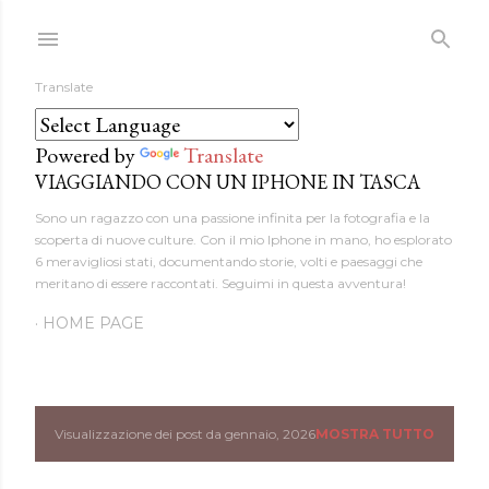
Passa ai contenuti principali
Translate
Powered by
Translate
VIAGGIANDO CON UN IPHONE IN TASCA
Sono un ragazzo con una passione infinita per la fotografia e la
scoperta di nuove culture. Con il mio Iphone in mano, ho esplorato
6 meravigliosi stati, documentando storie, volti e paesaggi che
meritano di essere raccontati. Seguimi in questa avventura!
HOME PAGE
Visualizzazione dei post da gennaio, 2026
MOSTRA TUTTO
P