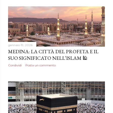
o
s
t
gennaio 19, 2026
MEDINA: LA CITTÀ DEL PROFETA E IL
SUO SIGNIFICATO NELL’ISLAM 🕌
Condividi
Posta un commento