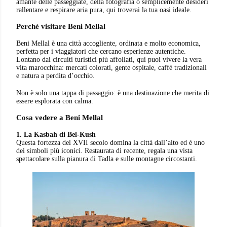
amante delle passeggiate, della fotografia o semplicemente desideri
rallentare e respirare aria pura, qui troverai la tua oasi ideale.
Perché visitare Beni Mellal
Beni Mellal è una città accogliente, ordinata e molto economica,
perfetta per i viaggiatori che cercano esperienze autentiche.
Lontano dai circuiti turistici più affollati, qui puoi vivere la vera
vita marocchina: mercati colorati, gente ospitale, caffè tradizionali
e natura a perdita d’occhio.
Non è solo una tappa di passaggio: è una destinazione che merita di
essere esplorata con calma.
Cosa vedere a Beni Mellal
1. La Kasbah di Bel-Kush
Questa fortezza del XVII secolo domina la città dall’alto ed è uno
dei simboli più iconici. Restaurata di recente, regala una vista
spettacolare sulla pianura di Tadla e sulle montagne circostanti.