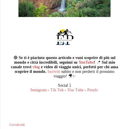
🔴
Se ti è piaciuto questo articolo e vuoi scoprire di più sul
mondo e città incredibili, seguimi su
YouTube
!
📍
Sul mio
canale trovi
vlog
e video di viaggio unici, perfetti per chi ama
scoprire il mondo.
Iscriviti
subito e non perderti il prossimo
viaggio! 🎥✨
Social ⤵️
Instagram
-
Tik Tok
-
You Tube
-
Pexels
Condividi