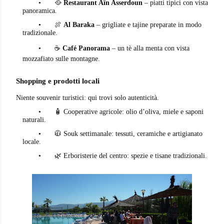
•
🥘
Restaurant Aïn Asserdoun
– piatti tipici con vista
panoramica.
•
🍖
Al Baraka
– grigliate e tajine preparate in modo
tradizionale.
•
☕
Café Panorama
– un tè alla menta con vista
mozzafiato sulle montagne.
Shopping e prodotti locali
Niente souvenir turistici: qui trovi solo autenticità.
•
🧴 Cooperative agricole: olio d’oliva, miele e saponi
naturali.
•
🧥 Souk settimanale: tessuti, ceramiche e artigianato
locale.
•
🌿 Erboristerie del centro: spezie e tisane tradizionali.