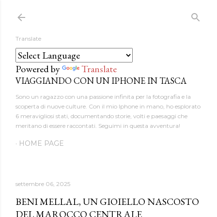
Passa ai contenuti principali
Translate
Powered by
Translate
VIAGGIANDO CON UN IPHONE IN TASCA
Sono un ragazzo con una passione infinita per la fotografia e la
scoperta di nuove culture. Con il mio Iphone in mano, ho esplorato
6 meravigliosi stati, documentando storie, volti e paesaggi che
meritano di essere raccontati. Seguimi in questa avventura!
HOME PAGE
settembre 06, 2025
BENI MELLAL, UN GIOIELLO NASCOSTO
DEL MAROCCO CENTRALE